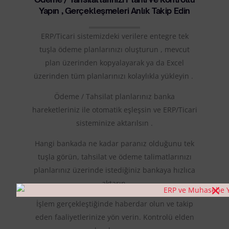
Yapın , Gerçekleşmeleri Anlık Takip Edin
ERP/Ticari sistemizdeki verilere entegre tek
tuşla ödeme planlarınızı oluşturun , mevcut
plan üzerinden kopyalayarak ya da Excel
üzerinden tüm planlarınızı kolaylıkla yükleyin .
Ödeme / Tahsilat planlarınız banka
hareketleriniz ile otomatik eşleşsin ve ERP/Ticari
sisteminize aktarılsın .
Hangi bankada ne kadar paranız olduğunu tek
tuşla görün, tahsilat ve ödeme talimatlarınızı
planlarınız üzerinde istediğiniz bankaya hızlıca
aktarın.
İşlem gerçekleştiğinde haberdar olun ve takip
eden faaliyetlerinize yön verin. Kontrolü elden