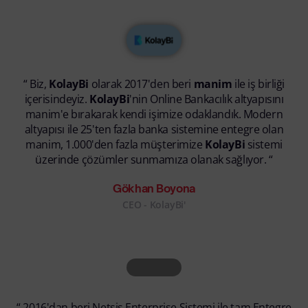
“ Biz,
KolayBi
olarak 2017'den beri
manim
ile iş birliği
içerisindeyiz.
KolayBi
'nin Online Bankacılık altyapısını
manim'e bırakarak kendi işimize odaklandık. Modern
altyapısı ile 25'ten fazla banka sistemine entegre olan
manim, 1.000'den fazla müşterimize
KolayBi
sistemi
üzerinde çözümler sunmamıza olanak sağlıyor.
“
Gökhan Boyona
CEO - KolayBi'
“ 2016'dan beri Netsis Enterprise Sistemi ile tam Entegre