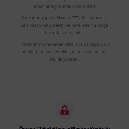
ile tam
entegre
anlık kontrol etsin.
Bankadan yapılan Havele/EFT
tahsilatlarınızı,
cari hesap bakiyelerini ve hareketlerini bölge
bazında takip etsin.
Dekontlarını mobilden izlesin ve paylaşsın. Siz
tahsilat planı ve gerçekleşme performansınızı
keyifle yönetin.
Ödeme / Tahsilat'larınızı Planlı ve Kontrollü