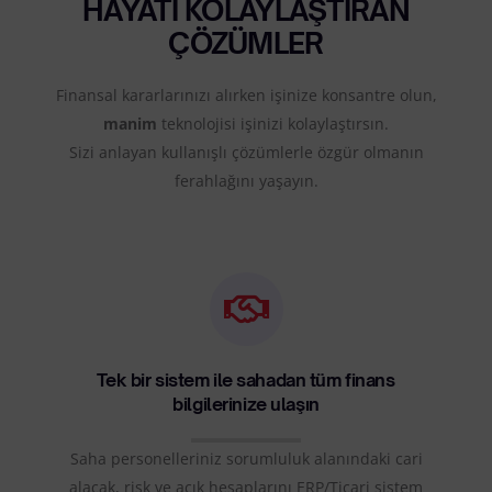
HAYATI KOLAYLAŞTIRAN
ÇÖZÜMLER
Finansal kararlarınızı alırken işinize konsantre olun,
manim
teknolojisi işinizi kolaylaştırsın.
Sizi anlayan kullanışlı çözümlerle özgür olmanın
ferahlağını yaşayın.
Tek bir sistem ile sahadan tüm finans
bilgilerinize ulaşın
Saha personelleriniz sorumluluk alanındaki cari
alacak, risk ve açık hesaplarını
ERP/Ticari sistem