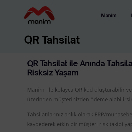
Manim
QR Tahsilat
Ha
Ya
QR Tahsilat ile Anında T
ahsila
Risksiz Yaşam
Manim ile kolayca QR kod oluşturabilir v
üzerinden müşterinizden ödeme alabilirsin
Tahsilatılarınız anlık olarak ERP/muhaseb
kaydederek etkin bir müşteri risk takibi yap