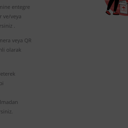
Web Sitesi Paylaşım Sürecine I
API Portal
emine entegre
ir ve/veya
Veri Aktarım Servisi
siniz .
kamera veya QR
nli olarak
reterek
bi
kılmadan
siniz.