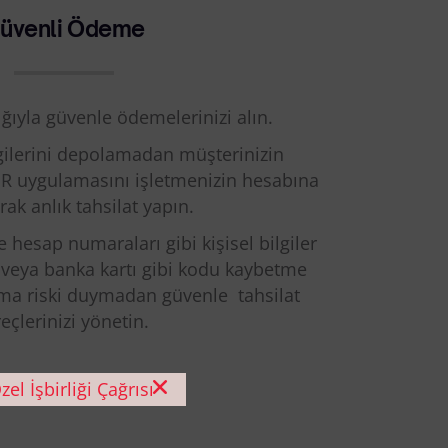
üvenli Ödeme
ığıyla güvenle
ödemelerinizi alın
.
ilerini depolamadan müşterinizin
 uygulamasını işletmenizin hesabına
rak anlık tahsilat yapın.
e hesap numaraları gibi kişisel bilgiler
 veya banka kartı gibi kodu kaybetme
nma riski duymadan güvenle tahsilat
eçlerinizi yönetin.