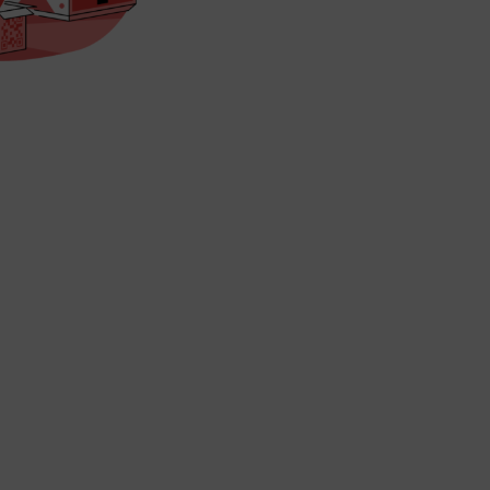
̇lişkin Açık Rıza Metni