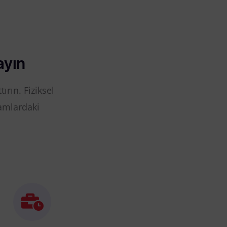
ayın
ırın. Fiziksel
tamlardaki