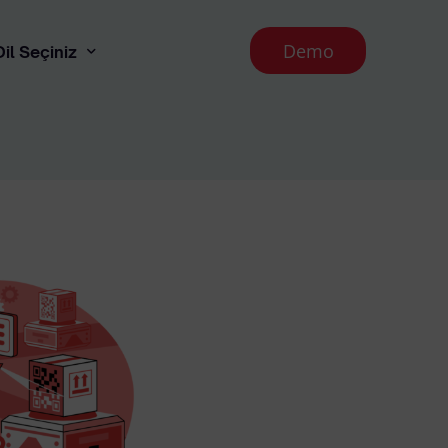
Demo
Dil Seçiniz
English
 Aydınlatma Metni
runması İlkeleri
l İade Koşulları