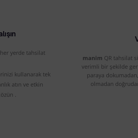
lışın
V
 her yerde tahsilat
manim
QR tahsilat si
verimli bir şekilde gerç
rinizi kullanarak tek
paraya dokumadan, 
olmadan doğrudan
nlık atın ve etkin
çözün .