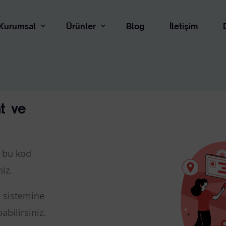
Kurumsal
Ürünler
Blog
İletişim
kkımızda
Online Banka Entegrasyonu
sal
Çerez Politikası
Manim Fiş Tarama ve Entegrasyon Çözümü
t
ve
Deneme Sürümü Talebi Alanı
Manim E-Fatura Entegrasyonu
Gizlilik Sözleşmesi
Pos Takip ve Raporlama
Gizlilik ve Kişisel Verilerin Ko
e bu kod
QR Tahsilat
İletişim Aydınlatma Metni
iz.
Online Tahsilat
İlgili Kişi Başvuru Formu
Çek & Senet Entegrasyonu
e sistemine
Mesafeli Satış Sözleşmesi
abilirsiniz.
Tüketici Hakları – Cayma – İpta
Online DBS