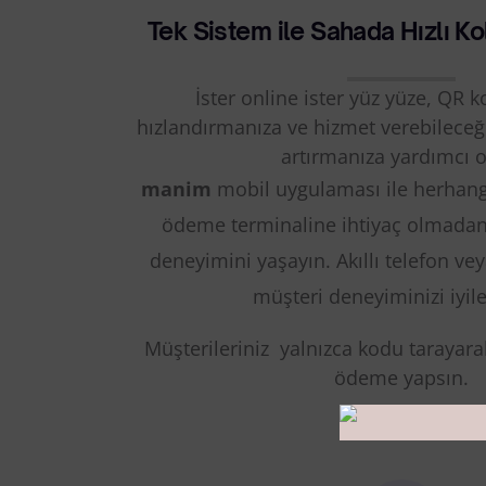
Tek Sistem ile Sahada Hızlı K
İster online ister yüz yüze, QR 
hızlandırmanıza ve hizmet verebileceği
artırmanıza yardımcı o
manim
mobil
uygulaması ile h
erhangi
ödeme terminaline ihtiyaç olmadan
deneyimini yaşayın. Akıllı telefon vey
müşteri deneyiminizi iyile
Müşterileriniz yalnızca kodu tarayarak
ödeme yapsın.