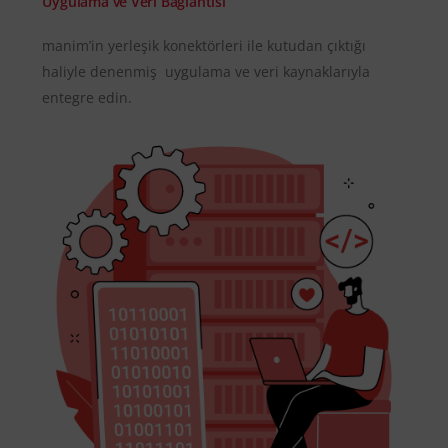
Uygulama ve Veri Bağlantısı
manim’in yerleşik konektörleri ile kutudan çıktığı
haliyle denenmiş uygulama ve veri kaynaklarıyla
entegre edin.