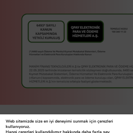
manim bir
Manim Finans
Web sitemizde size en iyi deneyimi sunmak için çerezleri
Teknolojileri A.Ş
servisidir.
kullanıyoruz.
Hangi çerezleri kullandığımız hakkında daha fazla şey