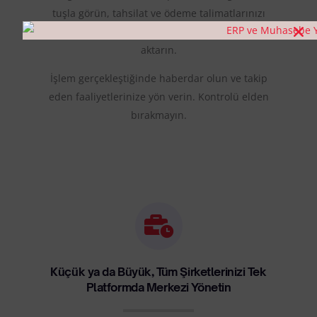
tuşla görün, tahsilat ve ödeme talimatlarınızı
planlarınız üzerinde istediğiniz bankaya hızlıca
aktarın.
İşlem gerçekleştiğinde haberdar olun ve takip
eden faaliyetlerinize yön verin. Kontrolü elden
bırakmayın.
Küçük ya da Büyük, Tüm Şirketlerinizi Tek
Platformda Merkezi Yönetin