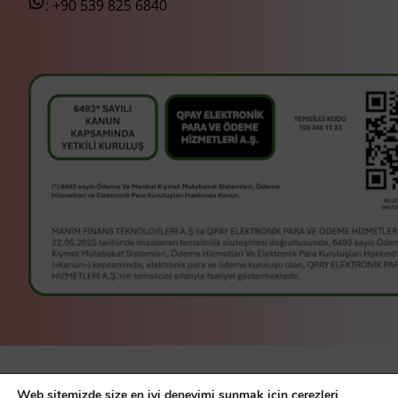
:
+90 539 825 6840
manim bir
Manim Finans
Web sitemizde size en iyi deneyimi sunmak için çerezleri