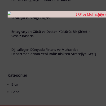
Birlikte Daha Güçlüyüz: Yazılımınıza Değer Katacak
Stratejik İş Birliği Çağrısı
Entegrasyon Gücü ve Destek Kültürü: Bir Şirketin
Sessiz Başarısı
Dijitalleşen Dünyada Finans ve Muhasebe
Departmanlarının Yeni Rolü: Riskten Stratejiye Geçiş
Kategoriler
Blog
Genel