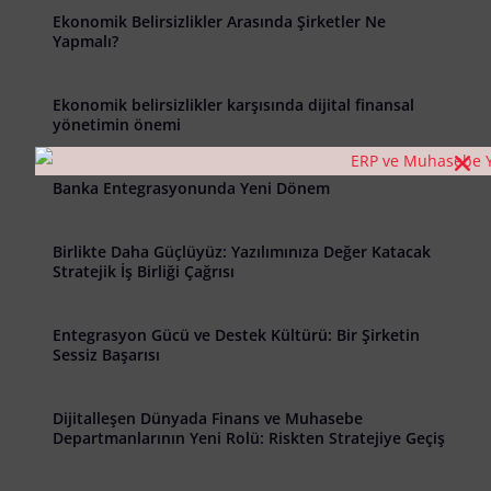
Ekonomik Belirsizlikler Arasında Şirketler Ne
Yapmalı?
Ekonomik belirsizlikler karşısında dijital finansal
yönetimin önemi
Banka Entegrasyonunda Yeni Dönem
Birlikte Daha Güçlüyüz: Yazılımınıza Değer Katacak
Stratejik İş Birliği Çağrısı
Entegrasyon Gücü ve Destek Kültürü: Bir Şirketin
Sessiz Başarısı
Dijitalleşen Dünyada Finans ve Muhasebe
Departmanlarının Yeni Rolü: Riskten Stratejiye Geçiş