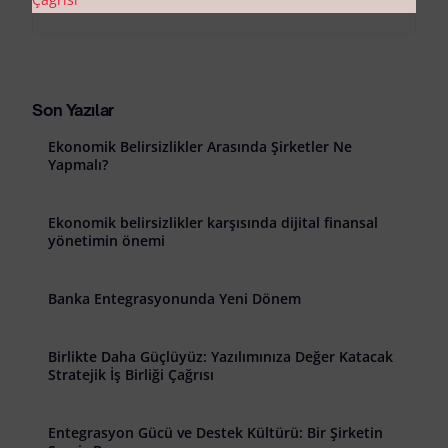
Son Yazılar
Ekonomik Belirsizlikler Arasında Şirketler Ne
Yapmalı?
Ekonomik belirsizlikler karşısında dijital finansal
yönetimin önemi
Banka Entegrasyonunda Yeni Dönem
Birlikte Daha Güçlüyüz: Yazılımınıza Değer Katacak
Stratejik İş Birliği Çağrısı
Entegrasyon Gücü ve Destek Kültürü: Bir Şirketin