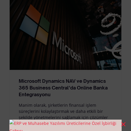
Microsoft Dynamics NAV ve Dynamics
365 Business Central’da Online Banka
Entegrasyonu
Manim olarak, şirketlerin finansal işlem
süreçlerini kolaylaştırmak ve daha etkili bir
şekilde yönetmelerini sağlamak için çözümler
sunuyoruz. Finansal teknolojilere yenilikçi bir
bakışla […]