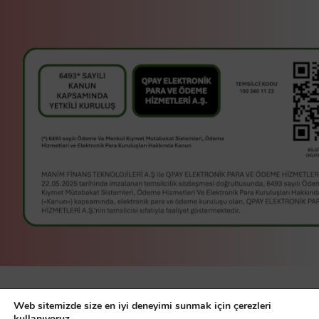
manim bir
Manim Finans
Web sitemizde size en iyi deneyimi sunmak için çerezleri
kullanıyoruz.