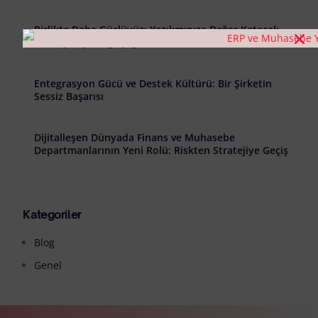
Birlikte Daha Güçlüyüz: Yazılımınıza Değer Katacak
Stratejik İş Birliği Çağrısı
Entegrasyon Gücü ve Destek Kültürü: Bir Şirketin
Sessiz Başarısı
Dijitalleşen Dünyada Finans ve Muhasebe
Departmanlarının Yeni Rolü: Riskten Stratejiye Geçiş
Kategoriler
Blog
Genel