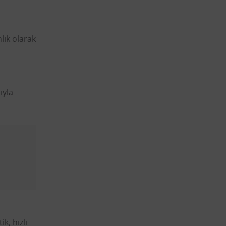
lık olarak
ıyla
k, hızlı