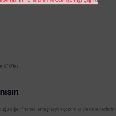
en CFO’lar
nışın
uğu diğer finansal entegrasyon çözümleriyle de süreçlerini