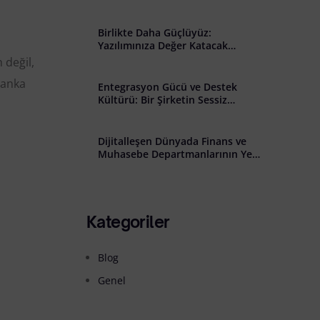
̇lişkin Açık Rıza Metni
Birlikte Daha Güçlüyüz:
Yazılımınıza Değer Katacak
Stratejik İş Birliği Çağrısı
 değil,
 banka
Entegrasyon Gücü ve Destek
Kültürü: Bir Şirketin Sessiz
Başarısı
Dijitalleşen Dünyada Finans ve
Muhasebe Departmanlarının Yeni
Rolü: Riskten Stratejiye Geçiş
Kategoriler
Blog
Genel