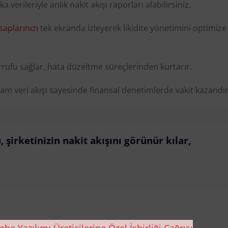
 verileriyle anlık nakit akışı raporları alabilirsiniz.
aplarınızı
tek ekranda izleyerek likidite yönetimini optimize
rrufu sağlar, hata düzeltme süreçlerinden kurtarır.
m veri akışı sayesinde finansal denetimlerde vakit kazandır
şirketinizin nakit akışını görünür kılar,