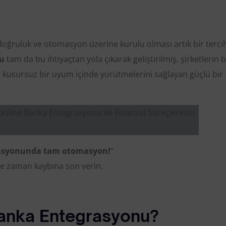
Web Sitesi Paylaşım Sürecine I
API Portal
Veri Aktarım Servisi
oğruluk ve otomasyon üzerine kurulu olması artık bir tercih
u
tam da bu ihtiyaçtan yola çıkarak geliştirilmiş, şirketlerin
kusursuz bir uyum içinde yürütmelerini sağlayan güçlü bir
rasyonunda tam otomasyon!
“
 ve zaman kaybına son verin.
anka Entegrasyonu?