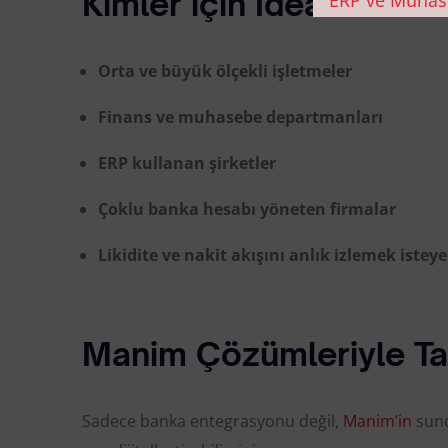
Kimler için İdeal?
Orta ve büyük ölçekli işletmeler
Finans ve muhasebe departmanları
ERP kullanan şirketler
Çoklu banka hesabı yöneten firmalar
Likidite ve nakit akışını anlık izlemek istey
Manim Çözümleriyle Ta
Sadece banka entegrasyonu değil,
Manim’in
sund