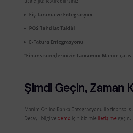
uca dijitalleştirebilirsiniz:
Fiş Tarama ve Entegrasyon
POS Tahsilat Takibi
E-Fatura Entegrasyonu
“
Finans süreçlerinizin tamamını Manim çatısı a
Şimdi Geçin, Zaman Kaz
Manim Online Banka Entegrasyonu ile finansal sür
Detaylı bilgi ve
demo
için bizimle
iletişime
geçin.