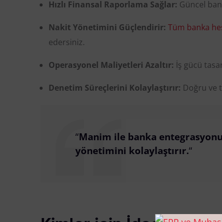
Hızlı Finansal Raporlama Sağlar:
Güncel banka
Nakit Yönetimini Güçlendirir:
Tüm banka hes
edersiniz.
Operasyonel Maliyetleri Azaltır:
İş gücü tasa
Denetim Süreçlerini Kolaylaştırır:
Doğru ve ta
“
Manim ile banka entegrasyonu, 
yönetimini kolaylaştırır.
“