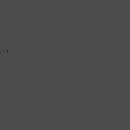
sına
r.