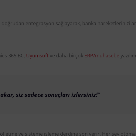
le doğrudan entegrasyon sağlayarak, banka hareketlerinizi an
mics 365 BC,
Uyumsoft
ve daha birçok
ERP/muhasebe
yazılım
kar, siz sadece sonuçları izlersiniz!
“
l etme ve sisteme işleme derdine son verir. Her şey otomati