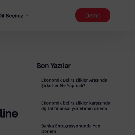
Demo
Dil Seçiniz
English
 Aydınlatma Metni
Son Yazılar
Ekonomik Belirsizlikler Arasında
runması İlkeleri
Şirketler Ne Yapmalı?
Ekonomik belirsizlikler karşısında
dijital finansal yönetimin önemi
line
Banka Entegrasyonunda Yeni
l İade Koşulları
Dönem