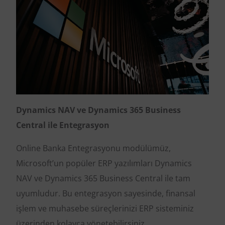
Dynamics NAV ve Dynamics 365 Business
Central ile Entegrasyon
Online Banka Entegrasyonu modülümüz,
Microsoft’un popüler ERP yazılımları Dynamics
NAV ve Dynamics 365 Business Central ile tam
uyumludur. Bu entegrasyon sayesinde, finansal
işlem ve muhasebe süreçlerinizi ERP sisteminiz
üzerinden kolayca yönetebilirsiniz.