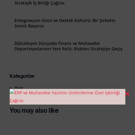
Stratejik İş Birliği Çağrısı
Entegrasyon Gücü ve Destek Kültürü: Bir Şirketin
Sessiz Başarısı
Dijitalleşen Dünyada Finans ve Muhasebe
Departmanlarının Yeni Rolü: Riskten Stratejiye Geçiş
Kategoriler
Blog
Genel
You may also like