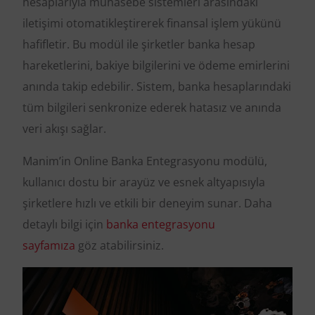
hesaplarıyla muhasebe sistemleri arasındaki
iletişimi otomatikleştirerek finansal işlem yükünü
hafifletir. Bu modül ile şirketler banka hesap
hareketlerini, bakiye bilgilerini ve ödeme emirlerini
anında takip edebilir. Sistem, banka hesaplarındaki
tüm bilgileri senkronize ederek hatasız ve anında
veri akışı sağlar.
Manim’in Online Banka Entegrasyonu modülü,
kullanıcı dostu bir arayüz ve esnek altyapısıyla
şirketlere hızlı ve etkili bir deneyim sunar. Daha
detaylı bilgi için
banka entegrasyonu
sayfamıza
göz atabilirsiniz.