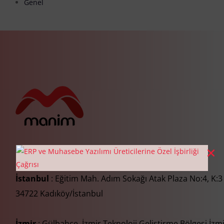
Genel
İstanbul
: Eğitim Mah. Adım Sokağı Atak Plaza No:4, K:3
34722 Kadıköy/İstanbul
İzmir
: Gülbahçe, İzmir Teknoloji Geliştirme Bölgesi İzm