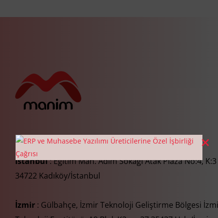
İstanbul
: Eğitim Mah. Adım Sokağı Atak Plaza No:4, K:3
34722 Kadıköy/İstanbul
İzmir
: Gülbahçe, İzmir Teknoloji Geliştirme Bölgesi İzm