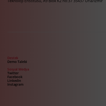
Teknoloji Enstitüsü, A9 Blok K2 no:37 35437 Urla/İzmir
Destek
Demo Talebi
Sosyal Medya
Twitter
Facebook
LinkedIn
Instagram