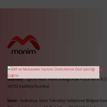
İstanbul
: Eğitim Mah. Adım Sokağı Atak Plaza No:4, K:3
34722 Kadıköy/İstanbul
İzmir
: Gülbahçe, İzmir Teknoloji Geliştirme Bölgesi İzm