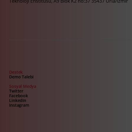
Teknoloji Enstitüsü, A9 Blok K2 no:37 35437 Urla/İzmir
Destek
Demo Talebi
Sosyal Medya
Twitter
Facebook
LinkedIn
Instagram