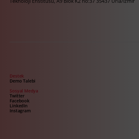
Teknoloji Enstitüsü, A9 Blok K2 no:37 35437 Urla/İzmir
Destek
Demo Talebi
Sosyal Medya
Twitter
Facebook
LinkedIn
Instagram