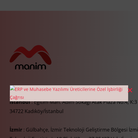
İstanbul
: Eğitim Mah. Adım Sokağı Atak Plaza No:4, K:3
34722 Kadıköy/İstanbul
İzmir
: Gülbahçe, İzmir Teknoloji Geliştirme Bölgesi İzm