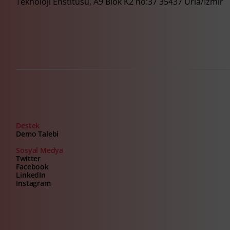
Teknoloji Enstitüsü, A9 Blok K2 no:37 35437 Urla/İzmir
Destek
Demo Talebi
Sosyal Medya
Twitter
Facebook
LinkedIn
Instagram