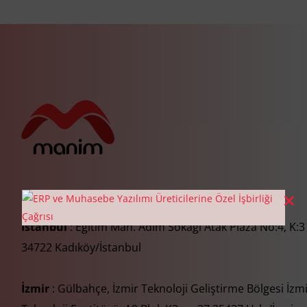
İstanbul
: Eğitim Mah. Adım Sokağı Atak Plaza No:4, K:3
34722 Kadıköy/İstanbul
İzmir
: Gülbahçe, İzmir Teknoloji Geliştirme Bölgesi İzm