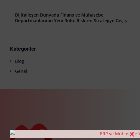
Dijitalleşen Dünyada Finans ve Muhasebe
Departmanlarının Yeni Rolü: Riskten Stratejiye Geçiş
Kategoriler
Blog
Genel