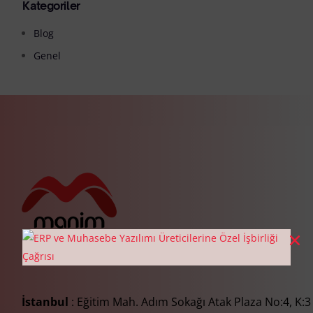
Kategoriler
Blog
Genel
İstanbul
: Eğitim Mah. Adım Sokağı Atak Plaza No:4, K:3