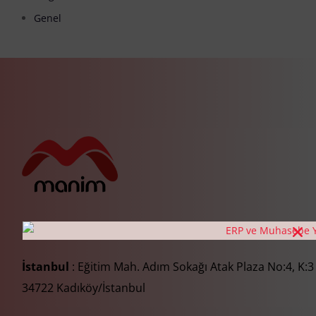
Genel
İstanbul
: Eğitim Mah. Adım Sokağı Atak Plaza No:4, K:3
34722 Kadıköy/İstanbul