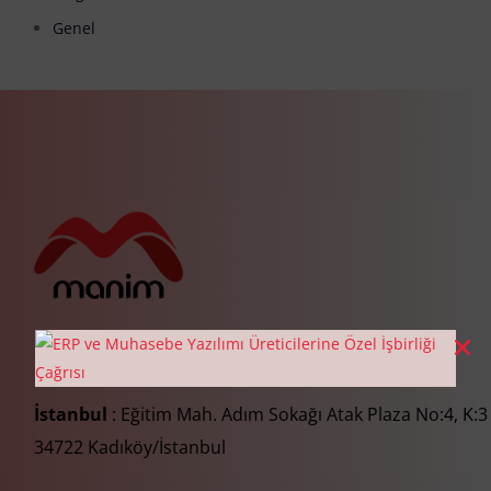
Genel
İstanbul
: Eğitim Mah. Adım Sokağı Atak Plaza No:4, K:3
34722 Kadıköy/İstanbul