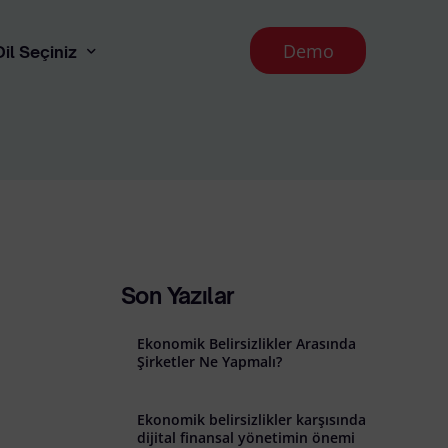
Demo
Dil Seçiniz
English
 Aydınlatma Metni
runması İlkeleri
Son Yazılar
Ekonomik Belirsizlikler Arasında
Şirketler Ne Yapmalı?
Ekonomik belirsizlikler karşısında
l İade Koşulları
dijital finansal yönetimin önemi