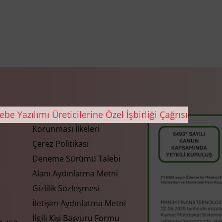
Gizlilik ve Kişisel Verilerin
Korunması İlkeleri
Çerez Politikası
Deneme Sürümü Talebi
Alanı Aydınlatma Metni
Gizlilik Sözleşmesi
İletişim Aydınlatma Metni
İlgili Kişi Başvuru Formu