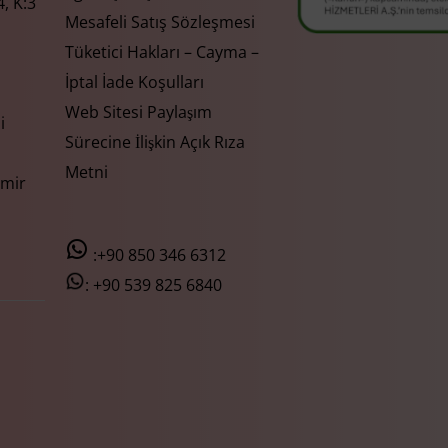
, K:3
Mesafeli Satış Sözleşmesi
Tüketici Hakları – Cayma –
İptal İade Koşulları
Web Sitesi Paylaşım
i
Sürecine İlişkin Açık Rıza
Metni
zmir
:+90 850 346 6312
:
+90 539 825 6840