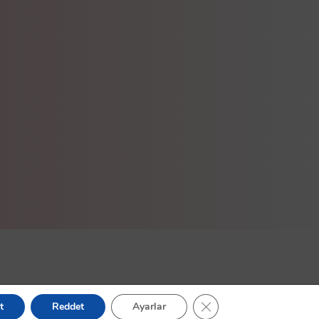
GDPR çerez şeridini kapa
t
Reddet
Ayarlar