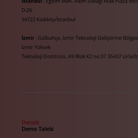
İstanbul
: Eğitim Mah. Adım Sokağı Atak Plaza No:4
D:26
34722 Kadıköy/İstanbul
İzmir
: Gülbahçe, İzmir Teknoloji Geliştirme Bölges
İzmir Yüksek
Teknoloji Enstitüsü, A9 Blok K2 no:37 35437 Urla/İ
Destek
Demo Talebi