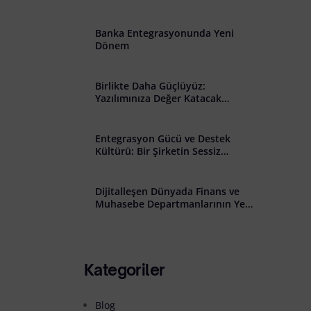
̇lişkin Açık Rıza Metni
Banka Entegrasyonunda Yeni
Dönem
Birlikte Daha Güçlüyüz:
Yazılımınıza Değer Katacak
Stratejik İş Birliği Çağrısı
Entegrasyon Gücü ve Destek
Kültürü: Bir Şirketin Sessiz
Başarısı
Dijitalleşen Dünyada Finans ve
Muhasebe Departmanlarının Yeni
Rolü: Riskten Stratejiye Geçiş
Kategoriler
Blog