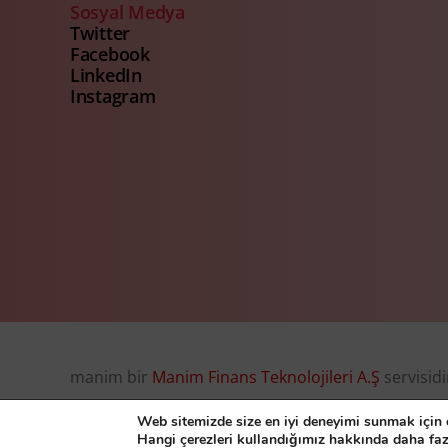
Sosyal Medya
Twitter
Facebook
LinkedIn
Instagram
manim bir
Manim Finans Teknolojileri A.Ş
servisidi
© Manim Finans Teknolojileri A.Ş. 2026, all right r
Web sitemizde size en iyi deneyimi sunmak için ç
Hangi çerezleri kullandığımız hakkında daha faz