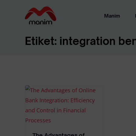
Manim
Etiket:
integration ben
Ha
Ya
The Advantages of