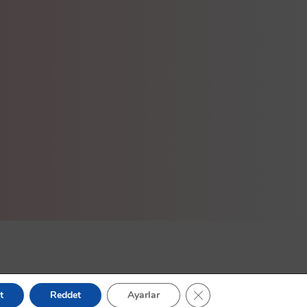
GDPR çerez şeridini kapa
t
Reddet
Ayarlar