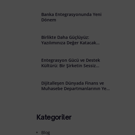
̇lişkin Açık Rıza Metni
Banka Entegrasyonunda Yeni
Dönem
Birlikte Daha Güçlüyüz:
Yazılımınıza Değer Katacak
Stratejik İş Birliği Çağrısı
Entegrasyon Gücü ve Destek
Kültürü: Bir Şirketin Sessiz
Başarısı
Dijitalleşen Dünyada Finans ve
Muhasebe Departmanlarının Yeni
Rolü: Riskten Stratejiye Geçiş
Kategoriler
Blog