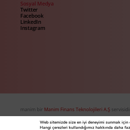
Sosyal Medya
Twitter
Facebook
LinkedIn
Instagram
manim bir
Manim Finans Teknolojileri A.Ş
servisidi
© Manim Finans Teknolojileri A.Ş. 2026, all right r
Web sitemizde size en iyi deneyimi sunmak için ç
Hangi çerezleri kullandığımız hakkında daha faz