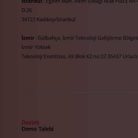
İstanbul
: Eğitim Mah. Adım Sokağı Atak Plaza No:4
D:26
34722 Kadıköy/İstanbul
İzmir
: Gülbahçe, İzmir Teknoloji Geliştirme Bölges
İzmir Yüksek
Teknoloji Enstitüsü, A9 Blok K2 no:37 35437 Urla/İ
Destek
Demo Talebi