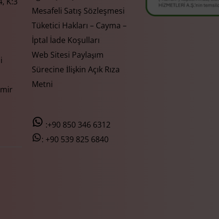
, K:3
Mesafeli Satış Sözleşmesi
Tüketici Hakları – Cayma –
İptal İade Koşulları
Web Sitesi Paylaşım
i
Sürecine İlişkin Açık Rıza
Metni
zmir
:+90 850 346 6312
:
+90 539 825 6840