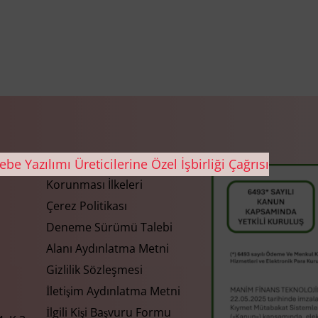
Gizlilik ve Kişisel Verilerin
Korunması İlkeleri
Çerez Politikası
Deneme Sürümü Talebi
Alanı Aydınlatma Metni
Gizlilik Sözleşmesi
İletişim Aydınlatma Metni
İlgili Kişi Başvuru Formu