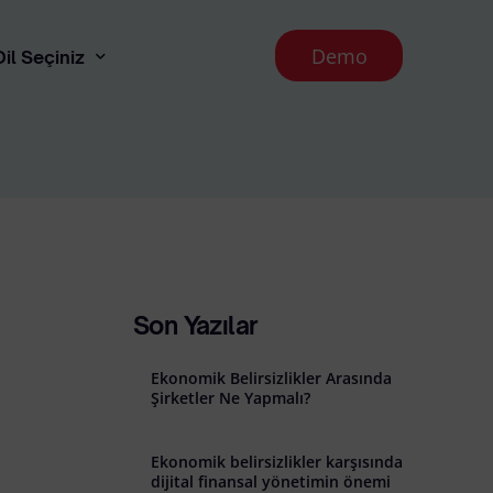
Demo
Dil Seçiniz
English
 Aydınlatma Metni
runması İlkeleri
Son Yazılar
Ekonomik Belirsizlikler Arasında
Şirketler Ne Yapmalı?
Ekonomik belirsizlikler karşısında
l İade Koşulları
dijital finansal yönetimin önemi