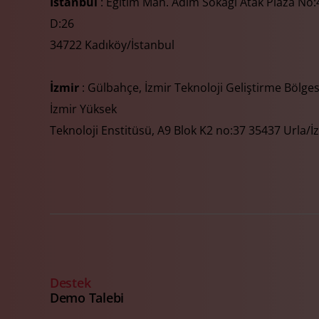
İstanbul
: Eğitim Mah. Adım Sokağı Atak Plaza No:4
D:26
34722 Kadıköy/İstanbul
İzmir
: Gülbahçe, İzmir Teknoloji Geliştirme Bölges
İzmir Yüksek
Teknoloji Enstitüsü, A9 Blok K2 no:37 35437 Urla/İ
Destek
Demo Talebi