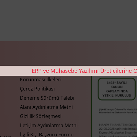
Gizlilik ve Kişisel Verilerin
Korunması İlkeleri
Çerez Politikası
Deneme Sürümü Talebi
Alanı Aydınlatma Metni
Gizlilik Sözleşmesi
İletişim Aydınlatma Metni
İlgili Kişi Başvuru Formu