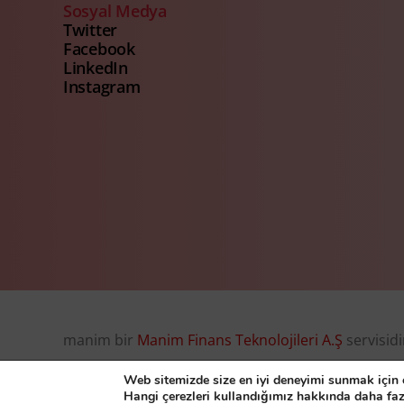
Sosyal Medya
Twitter
Facebook
LinkedIn
Instagram
manim bir
Manim Finans Teknolojileri A.Ş
servisidi
© Manim Finans Teknolojileri A.Ş. 2026, all right r
Web sitemizde size en iyi deneyimi sunmak için ç
Hangi çerezleri kullandığımız hakkında daha faz