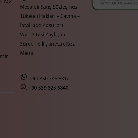
, K:3
Mesafeli Satış Sözleşmesi
Tüketici Hakları – Cayma –
İptal İade Koşulları
Web Sitesi Paylaşım
i
Sürecine İlişkin Açık Rıza
Metni
zmir
:+90 850 346 6312
:
+90 539 825 6840