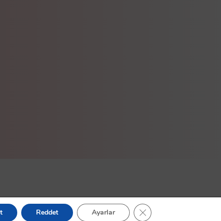
GDPR çerez şeridini kapa
t
Reddet
Ayarlar