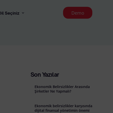
Demo
Dil Seçiniz
English
 Aydınlatma Metni
runması İlkeleri
Son Yazılar
Ekonomik Belirsizlikler Arasında
Şirketler Ne Yapmalı?
Ekonomik belirsizlikler karşısında
l İade Koşulları
dijital finansal yönetimin önemi