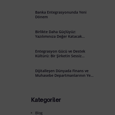
̇lişkin Açık Rıza Metni
Banka Entegrasyonunda Yeni
Dönem
Birlikte Daha Güçlüyüz:
Yazılımınıza Değer Katacak
Stratejik İş Birliği Çağrısı
Entegrasyon Gücü ve Destek
Kültürü: Bir Şirketin Sessiz
Başarısı
Dijitalleşen Dünyada Finans ve
Muhasebe Departmanlarının Yeni
Rolü: Riskten Stratejiye Geçiş
Kategoriler
Blog