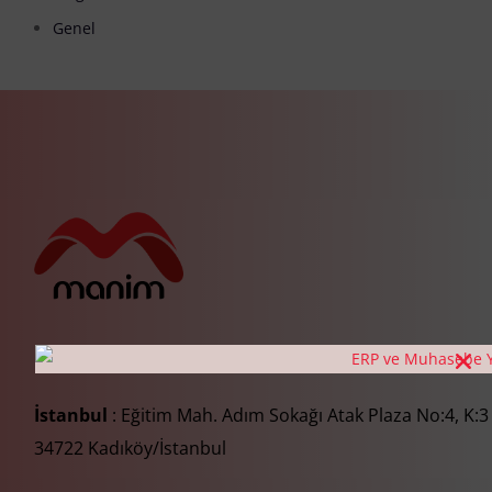
Genel
İstanbul
: Eğitim Mah. Adım Sokağı Atak Plaza No:4, K:3
34722 Kadıköy/İstanbul