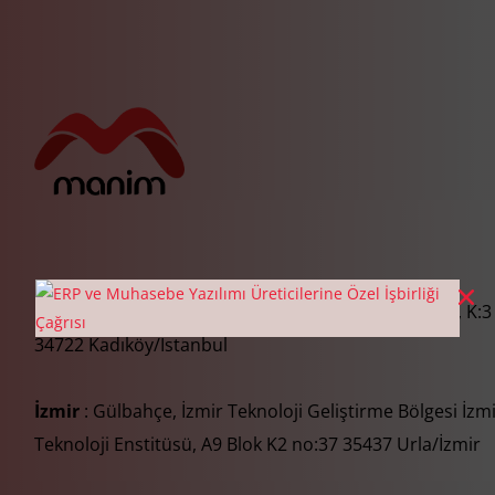
İstanbul
: Eğitim Mah. Adım Sokağı Atak Plaza No:4, K:3
34722 Kadıköy/İstanbul
İzmir
: Gülbahçe, İzmir Teknoloji Geliştirme Bölgesi İzm
Teknoloji Enstitüsü, A9 Blok K2 no:37 35437 Urla/İzmir