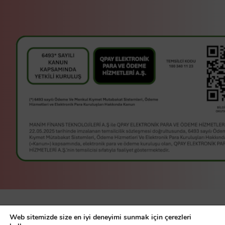
manim bir
Manim Finans
Web sitemizde size en iyi deneyimi sunmak için çerezleri