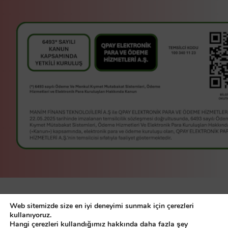
manim bir
Manim Finans
Web sitemizde size en iyi deneyimi sunmak için çerezleri
kullanıyoruz.
Teknolojileri A.Ş
servisidir.
Hangi çerezleri kullandığımız hakkında daha fazla şey