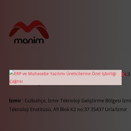
İstanbul
: Eğitim Mah. Adım Sokağı Atak Plaza No:4, K:3
34722 Kadıköy/İstanbul
İzmir
: Gülbahçe, İzmir Teknoloji Geliştirme Bölgesi İzm
Teknoloji Enstitüsü, A9 Blok K2 no:37 35437 Urla/İzmir