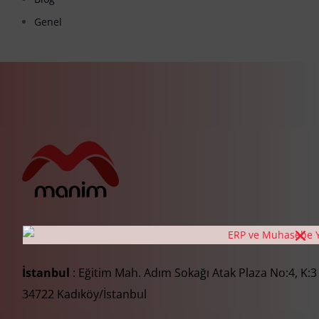
Genel
İstanbul
: Eğitim Mah. Adım Sokağı Atak Plaza No:4, K:3
34722 Kadıköy/İstanbul