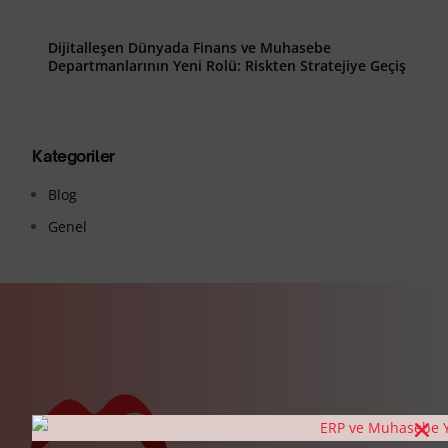
Dijitalleşen Dünyada Finans ve Muhasebe
Departmanlarının Yeni Rolü: Riskten Stratejiye Geçiş
Kategoriler
Blog
Genel