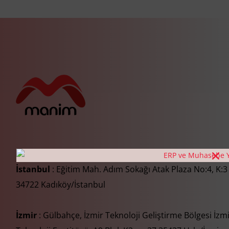
İstanbul
: Eğitim Mah. Adım Sokağı Atak Plaza No:4, K:3
34722 Kadıköy/İstanbul
İzmir
: Gülbahçe, İzmir Teknoloji Geliştirme Bölgesi İzm