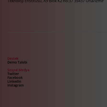
Teknoloji Enstitüsü, A9 Blok K2 no:37 35437 Urla/İzmir
Destek
Demo Talebi
Sosyal Medya
Twitter
Facebook
LinkedIn
Instagram