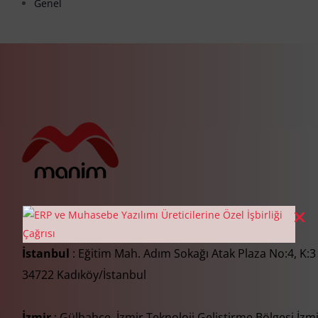
Genel
İstanbul
: Eğitim Mah. Adım Sokağı Atak Plaza No:4, K:3
34722 Kadıköy/İstanbul
İzmir
: Gülbahçe, İzmir Teknoloji Geliştirme Bölgesi İzm