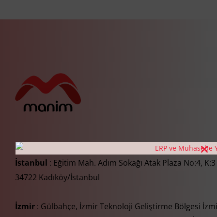
İstanbul
: Eğitim Mah. Adım Sokağı Atak Plaza No:4, K:3
34722 Kadıköy/İstanbul
İzmir
: Gülbahçe, İzmir Teknoloji Geliştirme Bölgesi İzm