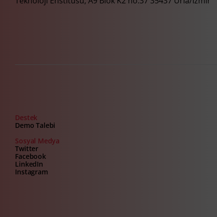
Teknoloji Enstitüsü, A9 Blok K2 no:37 35437 Urla/İzmir
Destek
Demo Talebi
Sosyal Medya
Twitter
Facebook
LinkedIn
Instagram