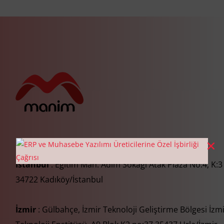
İstanbul
: Eğitim Mah. Adım Sokağı Atak Plaza No:4, K:3
34722 Kadıköy/İstanbul
İzmir
: Gülbahçe, İzmir Teknoloji Geliştirme Bölgesi İzm