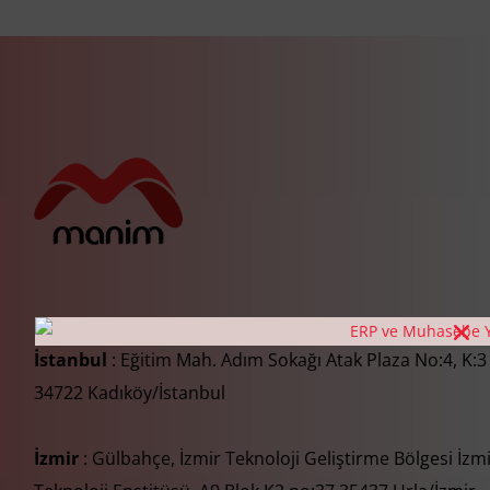
İstanbul
: Eğitim Mah. Adım Sokağı Atak Plaza No:4, K:3
34722 Kadıköy/İstanbul
İzmir
: Gülbahçe, İzmir Teknoloji Geliştirme Bölgesi İzm