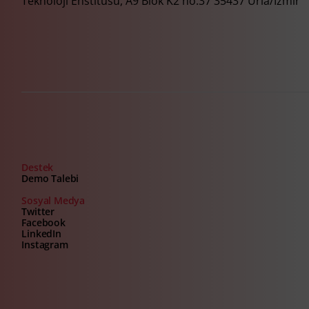
Teknoloji Enstitüsü, A9 Blok K2 no:37 35437 Urla/İzmir
Destek
Demo Talebi
Sosyal Medya
Twitter
Facebook
LinkedIn
Instagram