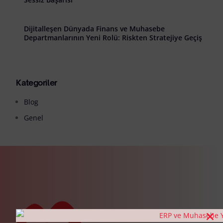
Dijitalleşen Dünyada Finans ve Muhasebe
Departmanlarının Yeni Rolü: Riskten Stratejiye Geçiş
Kategoriler
Blog
Genel