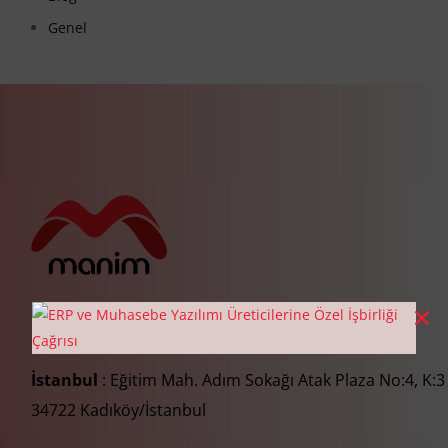
Genel
İstanbul
: Eğitim Mah. Adım Sokağı Atak Plaza No:4, K:3
34722 Kadıköy/İstanbul