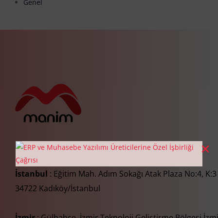
Genel
İstanbul
: Eğitim Mah. Adım Sokağı Atak Plaza No:4, K:3
34722 Kadıköy/İstanbul
İzmir
: Gülbahçe, İzmir Teknoloji Geliştirme Bölgesi İzm