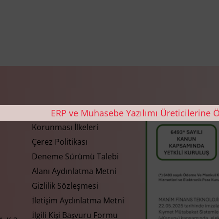
Gizlilik ve Kişisel Verilerin
Korunması İlkeleri
Çerez Politikası
Deneme Sürümü Talebi
Alanı Aydınlatma Metni
Gizlilik Sözleşmesi
İletişim Aydınlatma Metni
İlgili Kişi Başvuru Formu