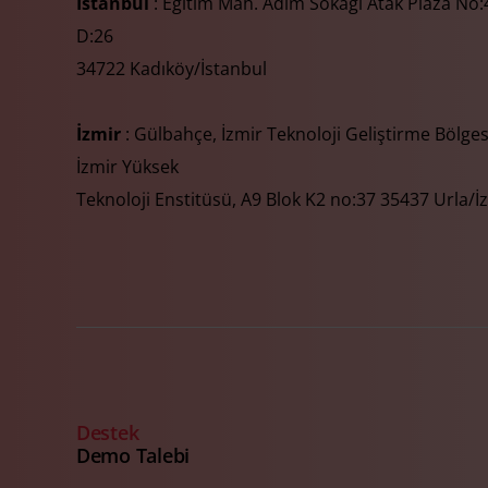
İstanbul
: Eğitim Mah. Adım Sokağı Atak Plaza No:4
D:26
34722 Kadıköy/İstanbul
İzmir
: Gülbahçe, İzmir Teknoloji Geliştirme Bölges
İzmir Yüksek
Teknoloji Enstitüsü, A9 Blok K2 no:37 35437 Urla/İ
Destek
Demo Talebi