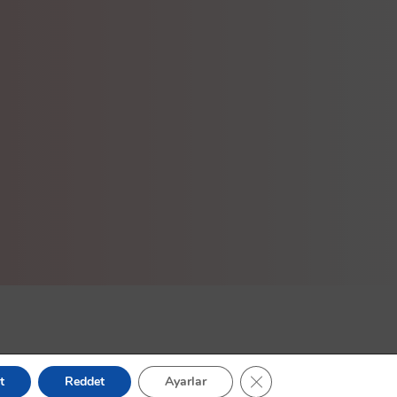
GDPR çerez şeridini kapa
t
Reddet
Ayarlar