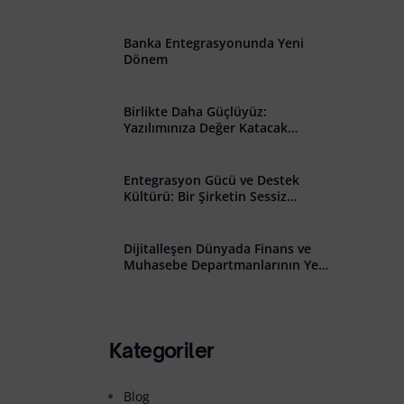
̇lişkin Açık Rıza Metni
Banka Entegrasyonunda Yeni
Dönem
Birlikte Daha Güçlüyüz:
Yazılımınıza Değer Katacak
Stratejik İş Birliği Çağrısı
Entegrasyon Gücü ve Destek
Kültürü: Bir Şirketin Sessiz
Başarısı
Dijitalleşen Dünyada Finans ve
Muhasebe Departmanlarının Yeni
Rolü: Riskten Stratejiye Geçiş
Kategoriler
Blog