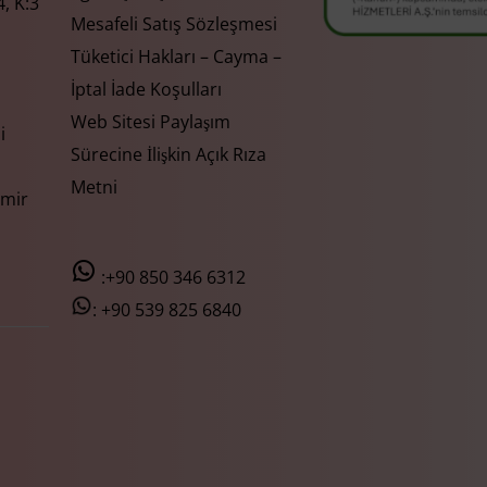
, K:3
Mesafeli Satış Sözleşmesi
Tüketici Hakları – Cayma –
İptal İade Koşulları
Web Sitesi Paylaşım
i
Sürecine İlişkin Açık Rıza
Metni
zmir
:+90 850 346 6312
:
+90 539 825 6840