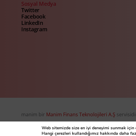
Sosyal Medya
Twitter
Facebook
LinkedIn
Instagram
manim bir
Manim Finans Teknolojileri A.Ş
servisidi
© Manim Finans Teknolojileri A.Ş. 2026, all right r
Web sitemizde size en iyi deneyimi sunmak için ç
Hangi çerezleri kullandığımız hakkında daha faz