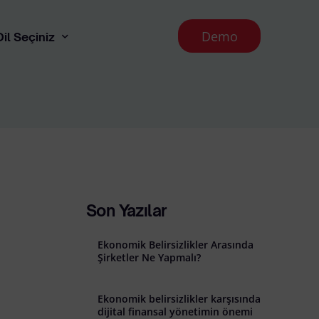
Demo
Dil Seçiniz
English
 Aydınlatma Metni
runması İlkeleri
Son Yazılar
Ekonomik Belirsizlikler Arasında
Şirketler Ne Yapmalı?
Ekonomik belirsizlikler karşısında
l İade Koşulları
dijital finansal yönetimin önemi