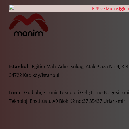
İstanbul
: Eğitim Mah. Adım Sokağı Atak Plaza No:4, K:3
34722 Kadıköy/İstanbul
İzmir
: Gülbahçe, İzmir Teknoloji Geliştirme Bölgesi İzm
Teknoloji Enstitüsü, A9 Blok K2 no:37 35437 Urla/İzmir