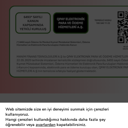
manim bir
Manim Finans
Web sitemizde size en iyi deneyimi sunmak için çerezleri
Teknolojileri A.Ş
servisidir.
kullanıyoruz.
Hangi çerezleri kullandığımız hakkında daha fazla şey
© Manim Finans Teknolojileri A.Ş.
öğrenebilir veya
ayarlardan
kapatabilirsiniz.