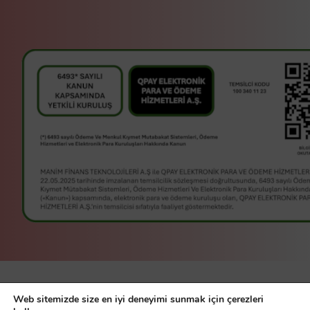
manim bir
Manim Finans
Web sitemizde size en iyi deneyimi sunmak için çerezleri