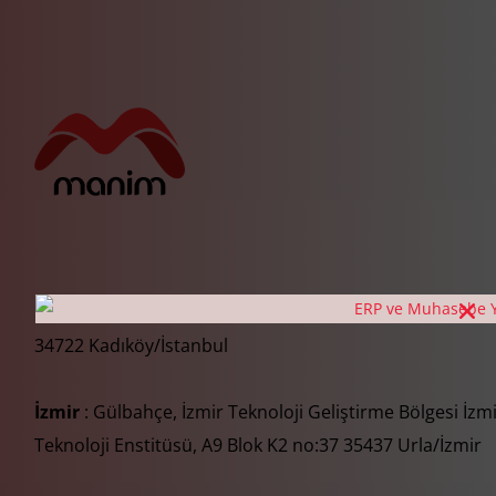
İstanbul
: Eğitim Mah. Adım Sokağı Atak Plaza No:4, K:3
34722 Kadıköy/İstanbul
İzmir
: Gülbahçe, İzmir Teknoloji Geliştirme Bölgesi İzm
Teknoloji Enstitüsü, A9 Blok K2 no:37 35437 Urla/İzmir