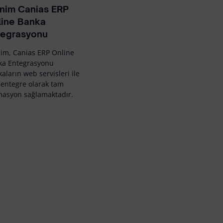
Web Sitesi Paylaşım Sürecine I
API Portal
nim Canias ERP
line Banka
Veri Aktarım Servisi
tegrasyonu
im, Canias ERP Online
ka Entegrasyonu
aların web servisleri ile
entegre olarak tam
asyon sağlamaktadır.