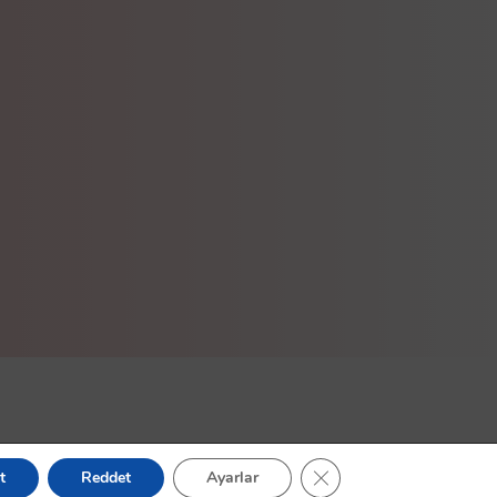
GDPR çerez şeridini kapa
t
Reddet
Ayarlar