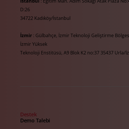
İstanbul
: Eğitim Mah. Adım Sokağı Atak Plaza No:4
D:26
34722 Kadıköy/İstanbul
İzmir
: Gülbahçe, İzmir Teknoloji Geliştirme Bölges
İzmir Yüksek
Teknoloji Enstitüsü, A9 Blok K2 no:37 35437 Urla/İ
Destek
Demo Talebi