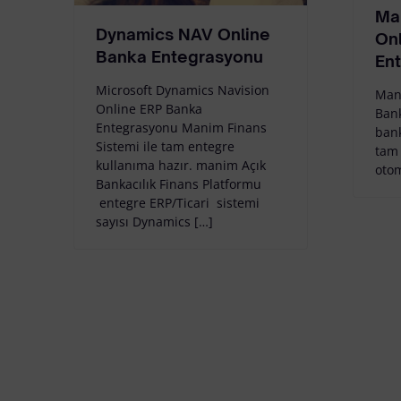
Ma
Dynamics NAV Online
On
Banka Entegrasyonu
En
Microsoft Dynamics Navision
Man
Online ERP Banka
Ban
Entegrasyonu Manim Finans
bank
Sistemi ile tam entegre
tam 
kullanıma hazır. manim Açık
otom
Bankacılık Finans Platformu
entegre ERP/Ticari sistemi
sayısı Dynamics […]