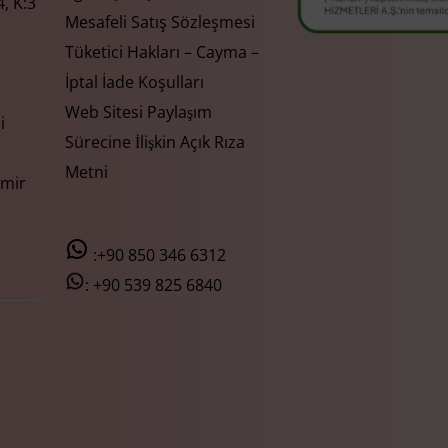
, K:3
Mesafeli Satış Sözleşmesi
Tüketici Hakları – Cayma –
İptal İade Koşulları
Web Sitesi Paylaşım
i
Sürecine İlişkin Açık Rıza
Metni
zmir
:+90 850 346 6312
:
+90 539 825 6840