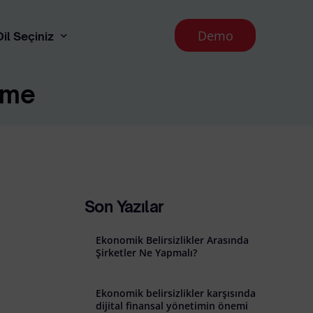
Demo
Dil Seçiniz
rme
English
 Aydınlatma Metni
runması İlkeleri
Son Yazılar
Ekonomik Belirsizlikler Arasında
Şirketler Ne Yapmalı?
Ekonomik belirsizlikler karşısında
l İade Koşulları
dijital finansal yönetimin önemi