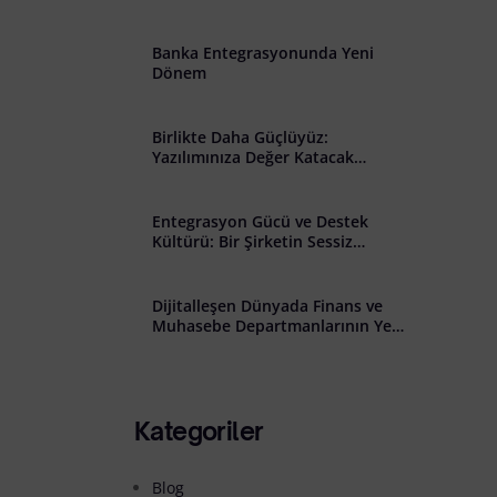
̇lişkin Açık Rıza Metni
Banka Entegrasyonunda Yeni
Dönem
Birlikte Daha Güçlüyüz:
Yazılımınıza Değer Katacak
Stratejik İş Birliği Çağrısı
Entegrasyon Gücü ve Destek
Kültürü: Bir Şirketin Sessiz
Başarısı
Dijitalleşen Dünyada Finans ve
Muhasebe Departmanlarının Yeni
Rolü: Riskten Stratejiye Geçiş
Kategoriler
Blog