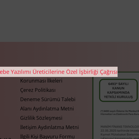
Gizlilik ve Kişisel Verilerin
Korunması İlkeleri
Çerez Politikası
Deneme Sürümü Talebi
Alanı Aydınlatma Metni
Gizlilik Sözleşmesi
İletişim Aydınlatma Metni
İlgili Kişi Başvuru Formu