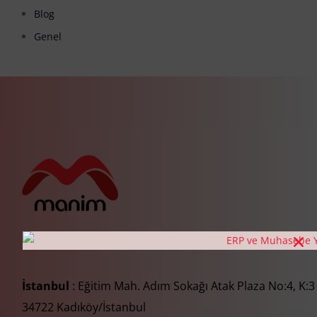
Blog
Genel
İstanbul
: Eğitim Mah. Adım Sokağı Atak Plaza No:4, K:3
34722 Kadıköy/İstanbul