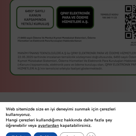
manim bir
Manim Finans
Web sitemizde size en iyi deneyimi sunmak için çerezleri
Teknolojileri A.Ş
servisidir.
kullanıyoruz.
Hangi çerezleri kullandığımız hakkında daha fazla şey
© Manim Finans Teknolojileri A.Ş.
öğrenebilir veya
ayarlardan
kapatabilirsiniz.
Demo
2026, all right reserved
GDPR çerez şeridini ka