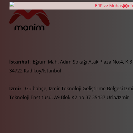
İstanbul
: Eğitim Mah. Adım Sokağı Atak Plaza No:4, K:3
34722 Kadıköy/İstanbul
İzmir
: Gülbahçe, İzmir Teknoloji Geliştirme Bölgesi İzm
Teknoloji Enstitüsü, A9 Blok K2 no:37 35437 Urla/İzmir