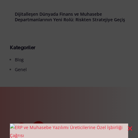
Dijitalleşen Dünyada Finans ve Muhasebe
Departmanlarının Yeni Rolü: Riskten Stratejiye Geçiş
Kategoriler
Blog
Genel