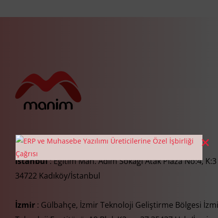
İstanbul
: Eğitim Mah. Adım Sokağı Atak Plaza No:4, K:3
34722 Kadıköy/İstanbul
İzmir
: Gülbahçe, İzmir Teknoloji Geliştirme Bölgesi İzm