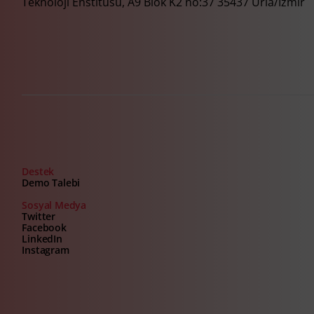
Teknoloji Enstitüsü, A9 Blok K2 no:37 35437 Urla/İzmir
Destek
Demo Talebi
Sosyal Medya
Twitter
Facebook
LinkedIn
Instagram