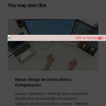
You may also like
Netsis Wings ile Online Banka
Entegrasyonu
Manim, işletmelerin finansal işlem süreçlerini
dijitalleştirerek verimliliği artırmalarını
sağlayan yenilikçi çözümler sunuyor. Teknoloji