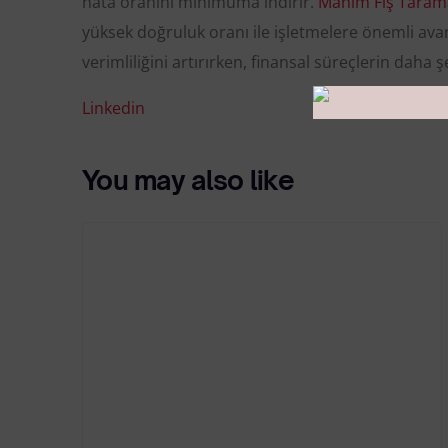
hata oranını minimuma indirir.
Manim Fiş Taram
yüksek doğruluk oranı ile işletmelere önemli a
verimliliğini artırırken, finansal süreçlerin daha ş
Linkedin
You may also like