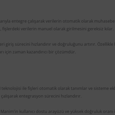
larıyla entegre çalışarak verilerin otomatik olarak muhasebe
fişlerdeki verilerin manuel olarak girilmesini gereksiz kılar.
veri giriş sürecini hızlandırır ve doğruluğunu artırır. Özellikl
ı için zaman kazandırıcı bir çözümdür.
eknolojisi ile fişleri otomatik olarak tanımlar ve sisteme ekl
lışarak entegrasyon sürecini hızlandırır.
Manim’in kullanıcı dostu arayüzü ve yüksek doğruluk oranı i