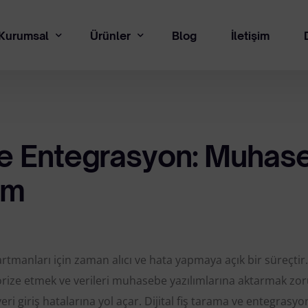
Kurumsal
Ürünler
Blog
İletişim
kkımızda
Online Banka Entegrasyonu
sal
Çerez Politikası
Manim Fiş Tarama ve Entegrasyon Çözümü
 ve Entegrasyon: Muhas
Deneme Sürümü Talebi Alanı
Manim E-Fatura Entegrasyonu
Gizlilik Sözleşmesi
im
Pos Takip ve Raporlama
Gizlilik ve Kişisel Verilerin Ko
QR Tahsilat
İletişim Aydınlatma Metni
Online Tahsilat
İlgili Kişi Başvuru Formu
tmanları için zaman alıcı ve hata yapmaya açık bir süreçtir.
Çek & Senet Entegrasyonu
Mesafeli Satış Sözleşmesi
gorize etmek ve verileri muhasebe yazılımlarına aktarmak zo
Tüketici Hakları – Cayma – İpta
Online DBS
 giriş hatalarına yol açar. Dijital fiş tarama ve entegrasyo