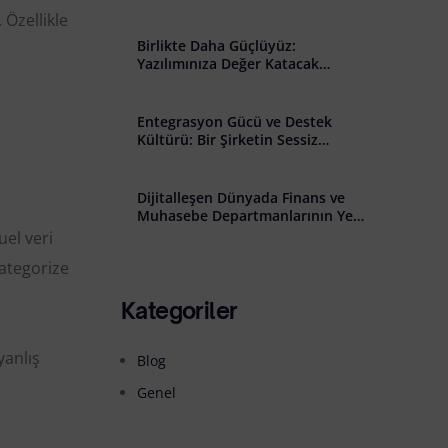
̇lişkin Açık Rıza Metni
 Özellikle
Birlikte Daha Güçlüyüz:
Yazılımınıza Değer Katacak
Stratejik İş Birliği Çağrısı
Entegrasyon Gücü ve Destek
Kültürü: Bir Şirketin Sessiz
Başarısı
Dijitalleşen Dünyada Finans ve
Muhasebe Departmanlarının Yeni
Rolü: Riskten Stratejiye Geçiş
uel veri
kategorize
Kategoriler
yanlış
Blog
Genel