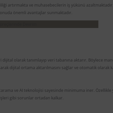
Web Sitesi Paylaşım Sürecine I
API Portal
iliği artırmakta ve muhasebecilerin iş yükünü azaltmaktadır.
onuda önemli avantajlar sunmaktadır.
Veri Aktarım Servisi
 dijital olarak tanımlayıp veri tabanına aktarır. Böylece man
ranarak dijital ortama aktarılmasını sağlar ve otomatik olarak 
 tarama ve AI teknolojisi sayesinde minimuma iner. Özellikle 
rişleri gibi sorunlar ortadan kalkar.