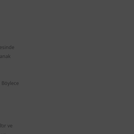
yesinde
lanak
. Böylece
tır ve