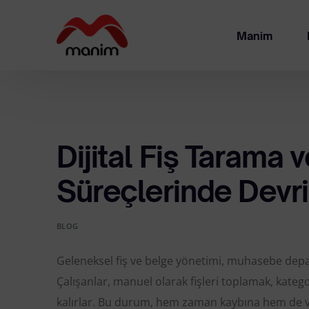
Manim
Ha
Ya
Dijital Fiş Tarama
Süreçlerinde Devr
BLOG
Geleneksel fiş ve belge yönetimi, muhasebe depar
Çalışanlar, manuel olarak fişleri toplamak, kate
kalırlar. Bu durum, hem zaman kaybına hem de veri