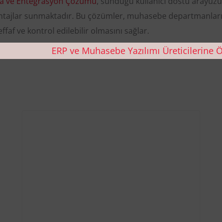
a ve Entegrasyon Çözümü
, sunduğu kullanıcı dostu arayüzü
vantajlar sunmaktadır. Bu çözümler, muhasebe departmanlar
effaf ve kontrol edilebilir olmasını sağlar.