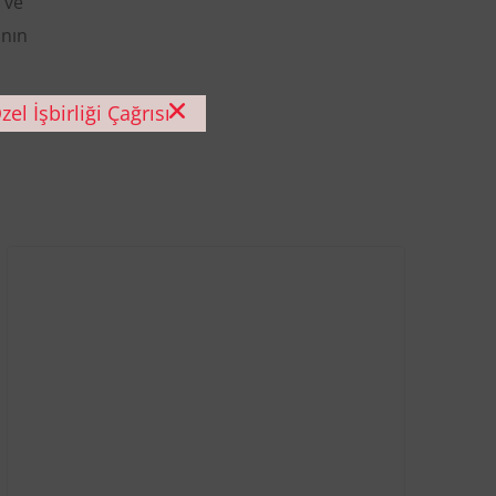
 ve
ının