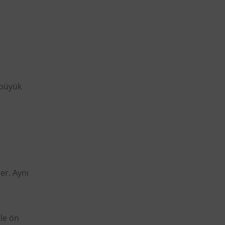
e büyük
er. Aynı
le ön