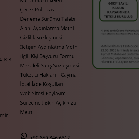
Korunması İlkeleri
Çerez Politikası
Deneme Sürümü Talebi
Alanı Aydınlatma Metni
Gizlilik Sözleşmesi
İletişim Aydınlatma Metni
İlgili Kişi Başvuru Formu
, K:3
Mesafeli Satış Sözleşmesi
Tüketici Hakları – Cayma –
İptal İade Koşulları
Web Sitesi Paylaşım
i
Sürecine İlişkin Açık Rıza
Metni
zmir
:+90 850 346 6312