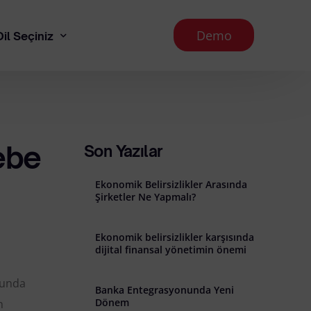
Demo
Dil Seçiniz
English
ebe
 Aydınlatma Metni
Son Yazılar
Ekonomik Belirsizlikler Arasında
runması İlkeleri
Şirketler Ne Yapmalı?
Ekonomik belirsizlikler karşısında
dijital finansal yönetimin önemi
runda
Banka Entegrasyonunda Yeni
l İade Koşulları
Dönem
n