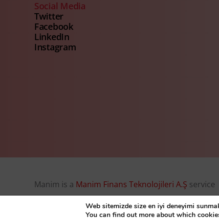
Social Media
Twitter
Facebook
LinkedIn
Instagram
Manim is a
Manim Finans Teknolojileri A.Ş
service
© Manim Finans Teknolojileri A.Ş. 2026, all right r
Web sitemizde size en iyi deneyimi sunmak 
You can find out more about which cookie