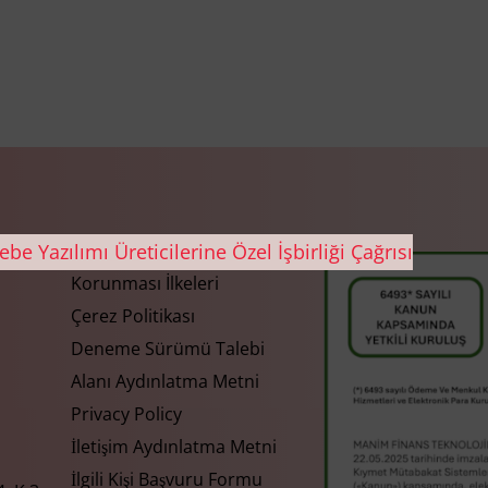
Gizlilik ve Kişisel Verilerin
Korunması İlkeleri
Çerez Politikası
Deneme Sürümü Talebi
Alanı Aydınlatma Metni
Privacy Policy
İletişim Aydınlatma Metni
İlgili Kişi Başvuru Formu