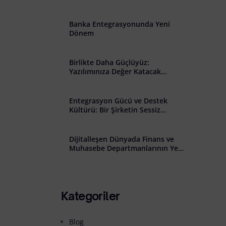
şkin Açık Rıza Metni
Banka Entegrasyonunda Yeni
Dönem
Birlikte Daha Güçlüyüz:
Yazılımınıza Değer Katacak
Stratejik İş Birliği Çağrısı
Entegrasyon Gücü ve Destek
Kültürü: Bir Şirketin Sessiz
Başarısı
Dijitalleşen Dünyada Finans ve
Muhasebe Departmanlarının Yeni
Rolü: Riskten Stratejiye Geçiş
Kategoriler
Blog