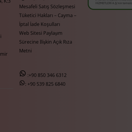
, K:3
Mesafeli Satış Sözleşmesi
Tüketici Hakları – Cayma –
İptal İade Koşulları
Web Sitesi Paylaşım
i
Sürecine İlişkin Açık Rıza
Metni
zmir
:+90 850 346 6312
:
+90 539 825 6840