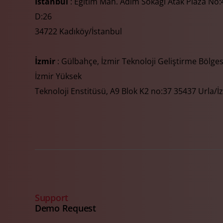
İstanbul
: Eğitim Mah. Adım Sokağı Atak Plaza No:4
D:26
34722 Kadıköy/İstanbul
İzmir
: Gülbahçe, İzmir Teknoloji Geliştirme Bölges
İzmir Yüksek
Teknoloji Enstitüsü, A9 Blok K2 no:37 35437 Urla/İ
Support
Demo Request