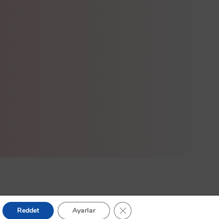
GDPR çerez şeridini kapat
Reddet
Ayarlar