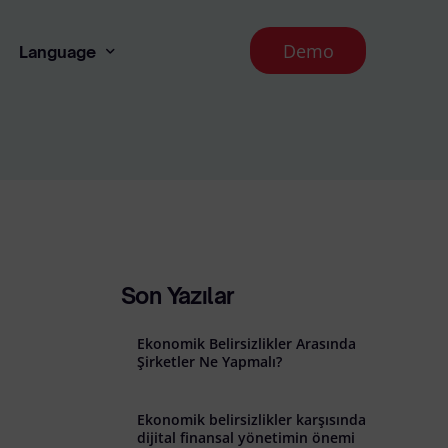
Demo
Language
Turkish
dınlatma Metni
ması İlkeleri
Son Yazılar
Ekonomik Belirsizlikler Arasında
Şirketler Ne Yapmalı?
Ekonomik belirsizlikler karşısında
ade Koşulları
dijital finansal yönetimin önemi