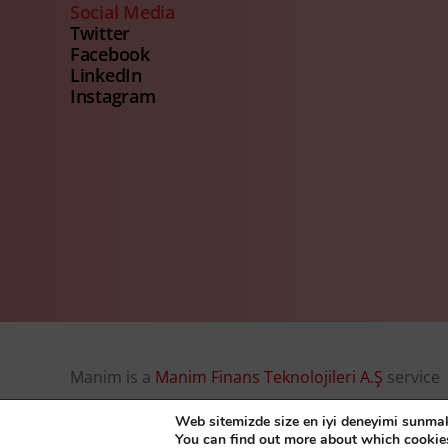
Social Media
Twitter
Facebook
LinkedIn
Instagram
Manim is a
Manim Finans Teknolojileri A.Ş
service
© Manim Finans Teknolojileri A.Ş. 2026, all right r
Web sitemizde size en iyi deneyimi sunmak 
You can find out more about which cookie