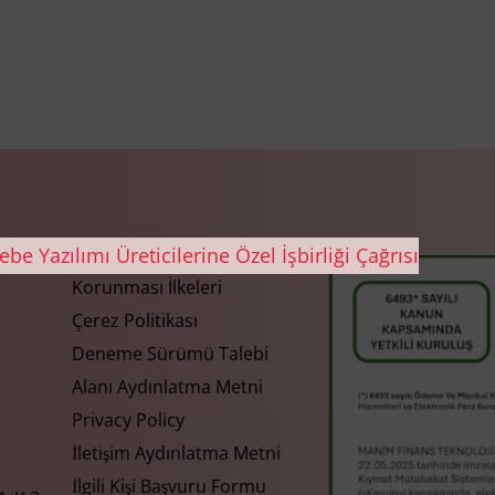
Gizlilik ve Kişisel Verilerin
Korunması İlkeleri
Çerez Politikası
Deneme Sürümü Talebi
Alanı Aydınlatma Metni
Privacy Policy
İletişim Aydınlatma Metni
İlgili Kişi Başvuru Formu