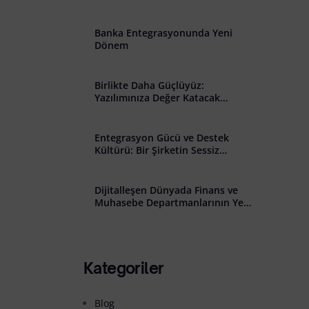
şkin Açık Rıza Metni
Banka Entegrasyonunda Yeni
Dönem
Birlikte Daha Güçlüyüz:
Yazılımınıza Değer Katacak
Stratejik İş Birliği Çağrısı
Entegrasyon Gücü ve Destek
Kültürü: Bir Şirketin Sessiz
Başarısı
Dijitalleşen Dünyada Finans ve
Muhasebe Departmanlarının Yeni
Rolü: Riskten Stratejiye Geçiş
Kategoriler
Blog