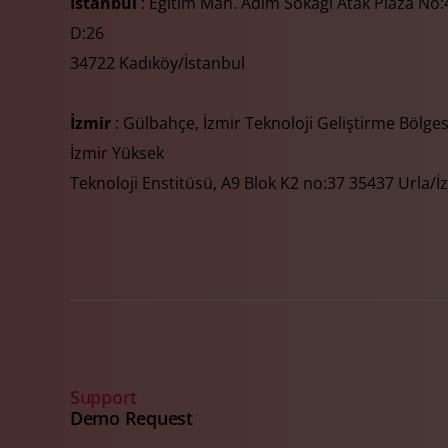
İstanbul
: Eğitim Mah. Adım Sokağı Atak Plaza No:4
D:26
34722 Kadıköy/İstanbul
İzmir
: Gülbahçe, İzmir Teknoloji Geliştirme Bölges
İzmir Yüksek
Teknoloji Enstitüsü, A9 Blok K2 no:37 35437 Urla/İ
Support
Demo Request