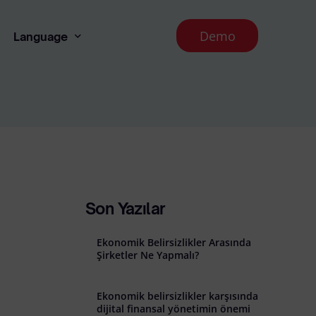
Demo
Language
Turkish
dınlatma Metni
ması İlkeleri
Son Yazılar
Ekonomik Belirsizlikler Arasında
Şirketler Ne Yapmalı?
Ekonomik belirsizlikler karşısında
ade Koşulları
dijital finansal yönetimin önemi