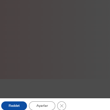
GDPR çerez şeridini kapat
Reddet
Ayarlar