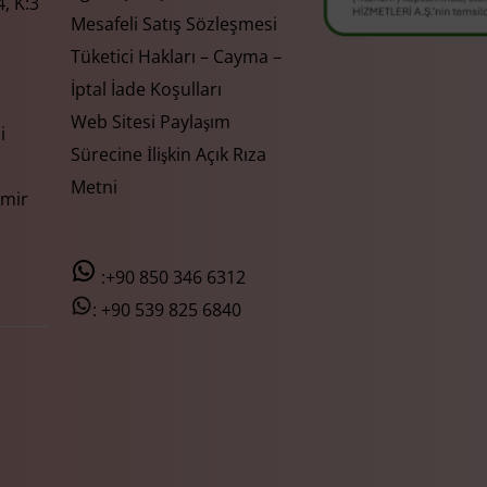
, K:3
Mesafeli Satış Sözleşmesi
Tüketici Hakları – Cayma –
İptal İade Koşulları
Web Sitesi Paylaşım
i
Sürecine İlişkin Açık Rıza
Metni
zmir
:+90 850 346 6312
:
+90 539 825 6840