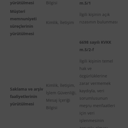
yürütülmesi
Bilgisi
m.5/1
Müşteri
İlgili kişinin açık
memnuniyeti
rızasının bulunması
Kimlik, İletişim
süreçlerinin
yürütülmesi
6698 sayılı KVKK
m.5/2-f
İlgili kişinin temel
hak ve
özgürlüklerine
zarar vermemek
Kimlik, İletişim,
Saklama ve arşiv
kaydıyla, veri
İşlem Güvenliği,
faaliyetlerinin
sorumlusunun
Mesaj İçeriği
yürütülmesi
meşru menfaatleri
Bilgisi
için veri
işlenmesinin
zorunlu olması