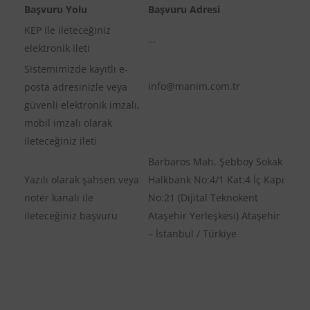
Başvuru Yolu
Başvuru Adresi
KEP ile ileteceğiniz
…
elektronik ileti
Sistemimizde kayıtlı e-
info@manim.com.tr
posta adresinizle veya
güvenli elektronik imzalı,
mobil imzalı olarak
ileteceğiniz ileti
Barbaros Mah. Şebboy Sokak
Yazılı olarak şahsen veya
Halkbank No:4/1 Kat:4 İç Kapı
noter kanalı ile
No:21 (Dijital Teknokent
ileteceğiniz başvuru
Ataşehir Yerleşkesi) Ataşehir
– İstanbul / Türkiye