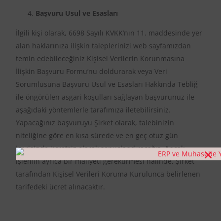
Başvuru Usul ve Esasları
İlgili kişi olarak, 6698 Sayılı KVKK’nın 11. maddesinde yer
alan haklarınıza ilişkin taleplerinizi web sayfamızdan
temin edebileceğiniz Kişisel Verilerin Korunmasına
İlişkin Başvuru Formu’nu doldurarak veya Veri
Sorumlusuna Başvuru Usul ve Esasları Hakkında Tebliğ
ile öngörülen asgari koşulları sağlayan başvurunuz ile
aşağıdaki yöntemlerle tarafımıza iletebilirsiniz.
Yapacağınız başvuruyu Şirket olarak, talebinizin
niteliğine göre en kısa sürede ve en geç otuz gün
içerisinde ücretsiz olarak sonuçlandıracağız. Ancak,
işlemin ayrıca bir maliyeti gerektirmesi hâlinde, Şirket
tarafından Kişisel Verileri Koruma Kurulunca belirlenen
tarifedeki ücret alınacaktır.