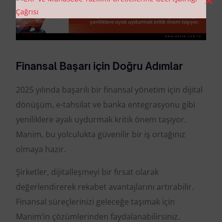
Finansal Başarı için Doğru Adımlar
2025 yılında başarılı bir finansal yönetim için dijital
dönüşüm, e-tahsilat ve banka entegrasyonu gibi
yeniliklere ayak uydurmak kritik önem taşıyor.
Manim, bu yolculukta güvenilir bir iş ortağınız
olmaya hazır.
Şirketler, dijitalleşmeyi bir fırsat olarak
değerlendirerek rekabet avantajlarını artırabilir.
Finansal süreçlerinizi geleceğe taşımak için
Manim’in çözümlerinden faydalanabilirsiniz.