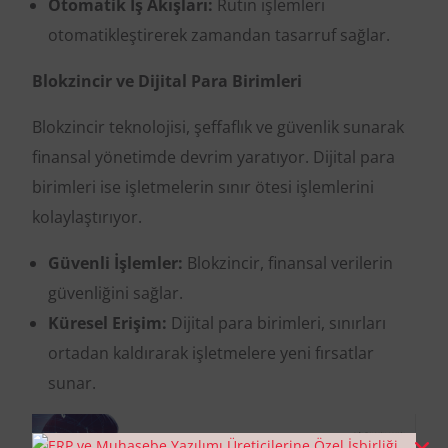
Otomatik İş Akışları:
Rutin işlemleri
otomatikleştirerek zamandan tasarruf sağlar.
Blokzincir ve Dijital Para Birimleri
Blokzincir teknolojisi, şeffaflık ve güvenlik sunarak
finansal yönetimde devrim yaratıyor. Dijital para
birimleri ise işletmelerin sınır ötesi işlemlerini
kolaylaştırıyor.
Güvenli İşlemler:
Blokzincir, finansal verilerin
güvenliğini sağlar.
Küresel Erişim:
Dijital para birimleri, sınırları
ortadan kaldırarak işletmelere yeni fırsatlar
sunar.