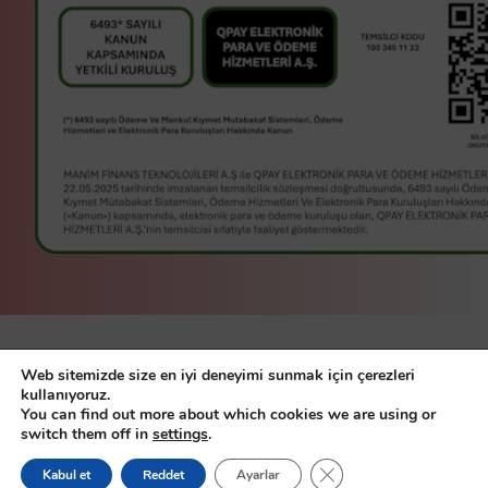
Manim is a
Manim Finans
Web sitemizde size en iyi deneyimi sunmak için çerezleri
Teknolojileri A.Ş
service
kullanıyoruz.
You can find out more about which cookies we are using or
© Manim Finans Teknolojileri A.Ş.
switch them off in
settings
.
Demo
2026, all right reserved
GDPR çerez şeridini ka
Kabul et
Reddet
Ayarlar