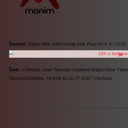
İstanbul
: Eğitim Mah. Adım Sokağı Atak Plaza No:4, K:3 D:26
34722 Kadıköy/İstanbul
İzmir
: Gülbahçe, İzmir Teknoloji Geliştirme Bölgesi İzmir Yüks
Teknoloji Enstitüsü, A9 Blok K2 no:37 35437 Urla/İzmir