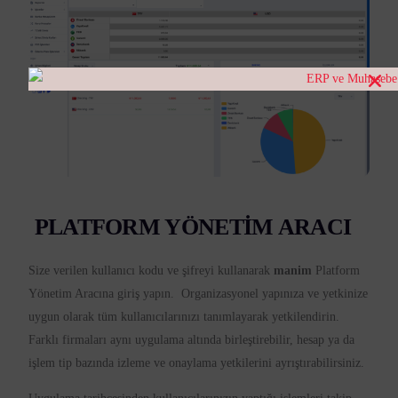
PLATFORM YÖNETİM ARACI
Size verilen kullanıcı kodu ve şifreyi kullanarak
manim
Platform
Yönetim Aracına giriş yapın. Organizasyonel yapınıza ve yetkinize
uygun olarak tüm kullanıcılarınızı tanımlayarak yetkilendirin.
Farklı firmaları aynı uygulama altında birleştirebilir, hesap ya da
işlem tip bazında izleme ve onaylama yetkilerini ayrıştırabilirsiniz.